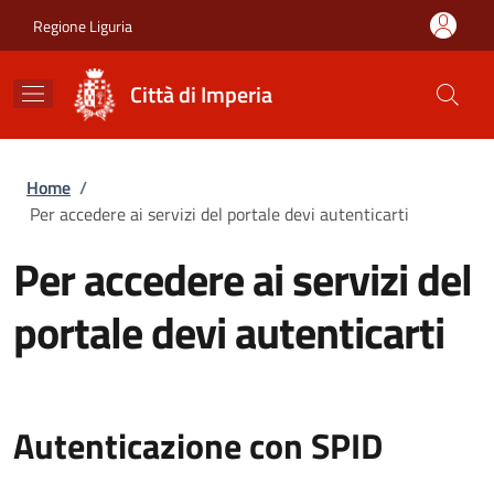
Salta al contenuto principale
Skip to footer content
Regione Liguria
Città di Imperia
Briciole di pane
Home
/
Per accedere ai servizi del portale devi autenticarti
Per accedere ai servizi del
portale devi autenticarti
Autenticazione con SPID