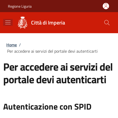
Salta al contenuto principale
Skip to footer content
Regione Liguria
Città di Imperia
Briciole di pane
Home
/
Per accedere ai servizi del portale devi autenticarti
Per accedere ai servizi del
portale devi autenticarti
Autenticazione con SPID