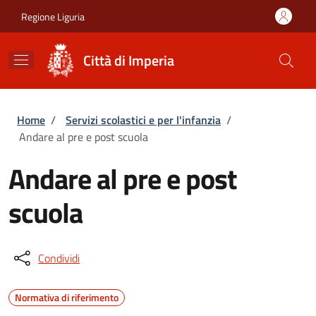
Salta al contenuto principale
Skip to footer content
Regione Liguria
Città di Imperia
Briciole di pane
Home
/
Servizi scolastici e per l'infanzia
/
Andare al pre e post scuola
Andare al pre e post
scuola
Condividi
Normativa di riferimento